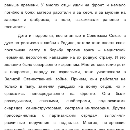
раньше времени. У многих отцы ушли на фронт, и немало
погибло в боях; матери работали и за себя, и за мужчин на
заводах и фабриках, в поле, выхаживали раненых в
госпиталях.
Дети и подростки, воспитанные в Советском Союзе в
духе патриотизма и любви к Родине, хотели тоже внести свою
посильную лепту в борьбу против врага – нацистской
Германии, вероломно напавшей на их родную страну. И это
желание было совершенно искренним. Многие советские дети
и подростки, наряду со взрослыми, тоже участвовали в
Великой Отечественной войне. Причем, они работали не
только в тылу, заменяя ушедших на войну отцов, но и
сражались непосредственно на фронте. Они были
разведчиками, связными, снайперами, подносчиками
снарядов, санинструкторами, сестрами милосердия. Другие
присоединялись к партизанским отрядам, выполняли
различные поручения в подполье. Многие, потерявшие
родителей, становились детьми полка, причем, как мальчики,