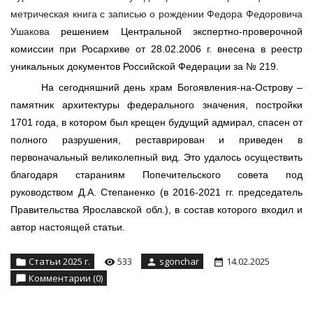
метрическая книга с записью о рождении Федора Федоровича
Ушакова
решением Центральной экспертно-проверочной
комиссии при Росархиве от 28.02.2006 г. внесена в реестр
уникальных документов Российской Федерации за № 219.
На сегодняшний день храм Богоявления-на-Острову –
памятник архитектуры федерального значения, постройки
1701 года, в котором был крещен будущий адмирал, спасен от
полного разрушения, реставрирован и приведен в
первоначальный великолепный вид. Это удалось осуществить
благодаря стараниям Попечительского совета под
руководством Д.А. Степаненко (в 2016-2021 гг. председатель
Правительства Ярославской обл.), в состав которого входил и
автор настоящей статьи.
Статьи 2025 г.
533
sgonchar
14.02.2025
Комментарии (0)