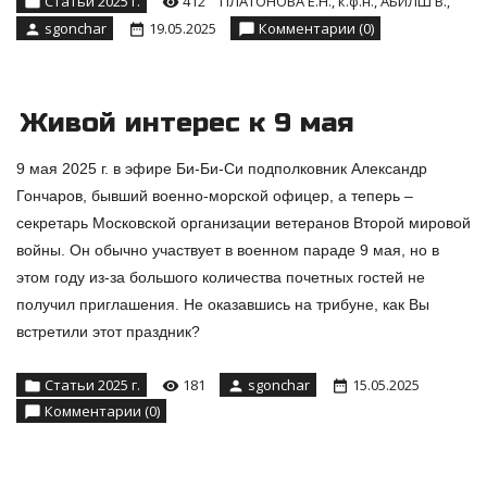
Статьи 2025 г.
412
ПЛАТОНОВА Е.Н., к.ф.н., АБИЛШ В.,
sgonchar
19.05.2025
Комментарии (0)
Живой интерес к 9 мая
9 мая 2025 г. в эфире Би-Би-Си подполковник Александр
Гончаров, бывший военно-морской офицер, а теперь –
секретарь Московской организации ветеранов Второй мировой
войны. Он обычно участвует в военном параде 9 мая, но в
этом году из-за большого количества почетных гостей не
получил приглашения. Не оказавшись на трибуне, как Вы
встретили этот праздник?
Статьи 2025 г.
181
sgonchar
15.05.2025
Комментарии (0)