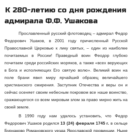
К 280-летию со дня рождения
адмирала Ф.Ф. Ушакова
Прославленный русский флотоводец – адмирал Федор
Федорович Ушаков, в 2001 году причисленный Русской
Православной Церковью к лику святых, – один из наиболее
почитаемых в России! Праведный воин Феодор глубоко
почитаем среди российских моряков, а также «всех верующих
в Бога и исполняющих Его святую волю». Великий воин на
поле брани явил миру ярчайший образец величайшего
христианского смирения. Заступник Отечества и веры он и
сейчас осеняет своим небесным покровом все наше воинство,
сражающегося со всем мировым злом за право мирно жить на
своей земле.
В 1990 году нам удалось установить, что Федор
Федорович Ушаков родился
13 (24) февраля 1745 г.
в сельце
Бурнаково Романовского уезда Ярославской провинции. Ныне