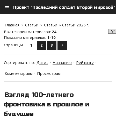
menu
Проект "Последний солдат Второй мировой"
search
person
Главная
»
Статьи
»
Статьи
» Статьи 2025 г.
В категории материалов
:
24
Показано материалов
:
1-10
Страницы
:
1
2
3
Сортировать по
:
Дате
·
Названию
·
Рейтингу
·
Комментариям
·
Просмотрам
Взгляд 100-летнего
фронтовика в прошлое и
будущее