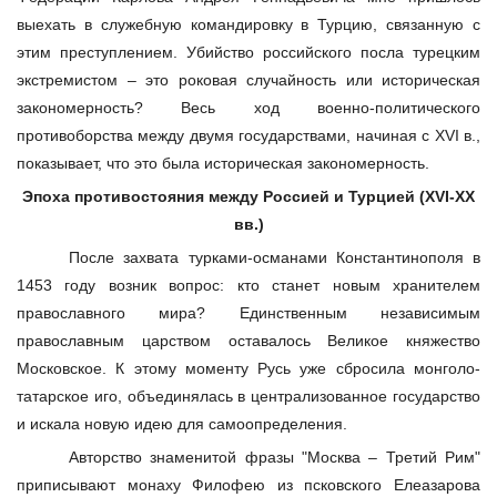
выехать в служебную командировку в Турцию, связанную с
этим преступлением. Убийство российского посла турецким
экстремистом – это роковая случайность или историческая
закономерность? Весь ход военно-политического
противоборства между двумя государствами, начиная с XVI в.,
показывает, что это была историческая закономерность.
Эпоха противостояния между Россией и Турцией
(XVI-XX
вв.)
После захвата турками-османами Константинополя в
1453 году возник вопрос: кто станет новым хранителем
православного мира? Единственным независимым
православным царством оставалось Великое княжество
Московское. К этому моменту Русь уже сбросила монголо-
татарское иго, объединялась в централизованное государство
и искала новую идею для самоопределения.
Авторство знаменитой фразы "Москва – Третий Рим"
приписывают монаху Филофею из псковского Елеазарова