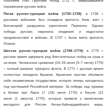
событием стал Прутский поход 1711 г., завершившийся
поражением русских войск.
Пятая русско-турецкая война (1735–1739)
: в 1736 г.
русскими войсками был осаждена крепость Азов, взят г.
Бахчисарай, разрушены укрепления Перекопа. Однако
победы русских омрачила эпидемия и недостаток
продовольствия в войсках. В 1737 г. была взята крепость
Очаков.
Шестая русско-турецкая война (1768–1774):
в 1770 г.
русская армия одержала ряд блистательных побед на суше и
на море. Чесменское сражение (24–26 июня (5–7 июля) 1770)
– полный разгром турецкого флота. В 1771 г. русская армия
полностью овладела Крымом. Крымское ханство объявило
себя независимым государством, которое теперь находилось
под протекцией Российской империи. За победы над турками
в битвах при Ларге (7 (18) июля 1770) и Кагуле (21
июля (1 августа) 1770), которые привели к заключению
выгодного для России Кючук-Кайнарджийского мира,