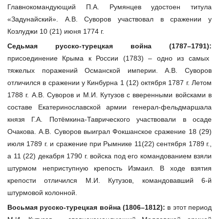
Главнокомандующий П.А. Румянцев удостоен титула
«Задунайский». А.В. Суворов участвовал в сражении у
Козлуджи 10 (21) июня 1774 г.
Седьмая русско-турецкая война (1787–1791):
присоединение Крыма к России (1783) – одно из самых
тяжелых поражений Османской империи. А.В. Суворов
отличился в сражении у Кинбурна 1 (12) октября 1787 г. Летом
1788 г. А.В. Суворов и М.И. Кутузов с вверенными войсками в
составе Екатеринославской армии генерал-фельдмаршала
князя Г.А. Потёмкина-Таврического участвовали в осаде
Очакова. А.В. Суворов выиграл Фокшанское сражение 18 (29)
июля 1789 г. и сражение при Рымнике 11(22) сентября 1789 г.,
а 11 (22) декабря 1790 г. войска под его командованием взяли
штурмом неприступную крепость Измаил. В ходе взятия
крепости отличился М.И. Кутузов, командовавший 6-й
штурмовой колонной.
Восьмая русско-турецкая война (1806–1812):
в этот период