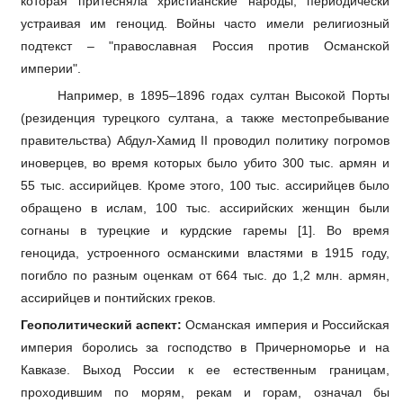
которая притесняла христианские народы, периодически
устраивая им геноцид. Войны часто имели религиозный
подтекст – "православная Россия против Османской
империи".
Например, в 1895–1896 годах султан Высокой Порты
(резиденция турецкого султана, а также местопребывание
правительства
) Абдул-Хамид II проводил политику погромов
иноверцев, во время которых было убито 300 тыс. армян и
55 тыс. ассирийцев. Кроме этого, 100 тыс. ассирийцев было
обращено в ислам, 100 тыс. ассирийских женщин были
согнаны в турецкие и курдские гаремы [1]. Во время
геноцида, устроенного османскими властями в 1915 году,
погибло по разным оценкам от 664 тыс. до 1,2 млн. армян,
ассирийцев и понтийских греков.
Геополитический аспект:
Османская империя и Российская
империя боролись за господство в Причерноморье и на
Кавказе. Выход России к ее естественным границам,
проходившим по морям, рекам и горам, означал бы