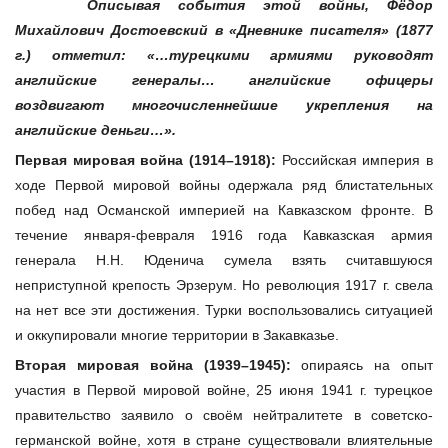
Описывая события этой войны,
Фёдор
Михайлович Достоевский в «Дневнике писателя» (1877
г.) отметил: «…турецкими армиями руководят
английские генералы… английские офицеры
воздвигают многочисленнейшие укрепления на
английские деньги…».
Первая мировая война (1914–1918):
Российская империя в
ходе Первой мировой войны одержала ряд блистательных
побед над Османской империей на Кавказском фронте. В
течение января-февраля 1916 года Кавказская армия
генерала Н.Н. Юденича сумела взять считавшуюся
неприступной крепость Эрзерум. Но революция 1917 г. свела
на нет все эти достижения. Турки воспользовались ситуацией
и оккупировали многие территории в Закавказье.
Вторая мировая война (1939–1945):
опираясь на опыт
участия в Первой мировой войне, 25 июня 1941 г. турецкое
правительство заявило о своём нейтралитете в советско-
германской войне, хотя в стране существовали влиятельные