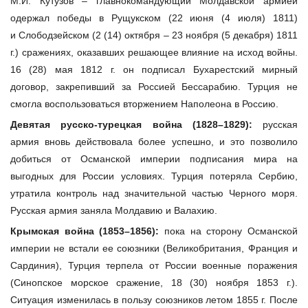
М.И. Кутузов – главнокомандующий Молдавской армией
одержал победы в Рущукском (22 июня (4 июля) 1811)
и Слободзейском (2 (14) октября – 23 ноября (5 декабря) 1811
г.) сражениях, оказавших решающее влияние на исход войны.
16 (28) мая 1812 г. он подписал Бухарестский мирный
договор, закрепивший за Россией Бессарабию. Турция не
смогла воспользоваться вторжением Наполеона в Россию.
Девятая русско-турецкая война (1828–1829):
русская
армия вновь действовала более успешно, и это позволило
добиться от Османской империи подписания мира на
выгодных для России условиях. Турция потеряла Сербию,
утратила контроль над значительной частью Черного моря.
Русская армия заняла Молдавию и Валахию.
Крымская война (1853–1856):
пока на сторону Османской
империи не встали ее союзники (Великобритания, Франция и
Сардиния), Турция терпела от России военные поражения
(Синопское морское сражение, 18 (30) ноября 1853 г.).
Ситуация изменилась в пользу союзников летом 1855 г. После