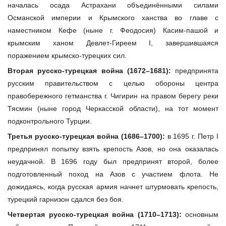
началась осада Астрахани объединёнными силами
Османской империи и Крымского ханства во главе с
наместником Кефе (ныне г. Феодосия) Касим-пашой и
крымским ханом Девлет-Гиреем I, завершившаяся
поражением крымско-турецких сил.
Вторая русско-турецкая война (1672–1681):
предпринята
русским правительством с целью обороны центра
правобережного гетманства г. Чигирин на правом берегу реки
Тясмин (ныне город Черкасской области), на тот момент
подконтрольного Турции.
Третья русско-турецкая война (1686–1700):
в 1695 г. Петр I
предпринял попытку взять крепость Азов, но она оказалась
неудачной. В 1696 году был предпринят второй, более
подготовленный поход на Азов с участием флота. Не
дожидаясь, когда русская армия начнет штурмовать крепость,
турецкий
гарнизон сдался без боя.
Четвертая русско-турецкая война (1710–1713):
основным