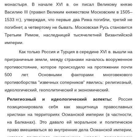
монастыря. В начале XVI в. он писал Великому князю
Василию III (правил Великим княжеством Московским в 1505–
1533 гг.), утверждая, что первые два Рима погибли, третий не
погибнет, а четвертому не бывать. Московская Русь становится
Третьим Римом, наследницей тысячелетней Византийской
империи.
Как только Россия и Турция в середине XVI в. вышли на
приграничные земли, между странами началось вооруженное
противостояние, которое происходило на протяжении почти
500 лет. Основными факторами многовекового
противоборства "извечных соперников" явились: религиозный,
идеологический, геополитический и экономический.
Религиозный и идеологический аспекты:
Россия
позиционировала себя как защитница православных
христиан на территориях Османской империи (в частности,
на Балканах). Это давало ей моральное и политическое
право вмешиваться во внутренние дела Османской империи,