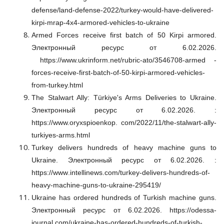
defense/land-defense-2022/turkey-would-have-delivered-
kirpi-mrap-4x4-armored-vehicles-to-ukraine
Armed Forces receive first batch of 50 Kirpi armored.
Электронный ресурс от 6.02.2026.
https://www.ukrinform.net/rubric-ato/3546708-armed -
forces-receive-first-batch-of-50-kirpi-armored-vehicles-
from-turkey.html
The Stalwart Ally: Türkiye's Arms Deliveries to Ukraine.
Электронный ресурс от 6.02.2026.
:
https://www.oryxspioenkop. com/2022/11/the-stalwart-ally-
turkiyes-arms.html
Turkey delivers hundreds of heavy machine guns to
Ukraine.
Электронный ресурс от 6.02.2026. :
https
://
www
.
intellinews
.
com
/
turkey
-
delivers
-
hundreds
-
of
-
heavy
-
machine
-
guns
-
to
-
ukraine
-295419/
Ukraine has ordered hundreds of Turkish machine guns.
Электронный ресурс от 6.02.2026.
https
://
odessa
-
journal
.
com
/
ukraine
-
has
-
ordered
-
hundreds
-
of
-
turkish
-