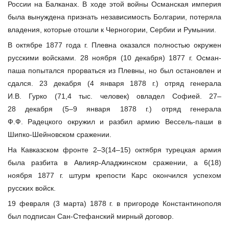
России на Балканах. В ходе этой войны Османская империя
была вынуждена признать независимость Болгарии, потеряла
владения, которые отошли к Черногории, Сербии и Румынии.
В октябре 1877 года г. Плевна оказался полностью окружен
русскими войсками. 28 ноября (10 декабря) 1877 г. Осман-
паша попытался прорваться из Плевны, но был остановлен и
сдался. 23 декабря (4 января 1878 г.) отряд генерала
И.В. Гурко (71,4 тыс. человек) овладел Софией. 27–
28 декабря (5–9 января 1878 г.) отряд генерала
Ф.Ф. Радецкого окружил и разбил армию Вессель-паши в
Шипко-Шейновском сражении.
На Кавказском фронте 2–3(14–15) октября турецкая армия
была разбита в Авлияр-Аладжинском сражении, а 6(18)
ноября 1877 г. штурм крепости Карс окончился успехом
русских войск.
19 февраля (3 марта) 1878 г. в пригороде Константинополя
был подписан Сан-Стефанский мирный договор.