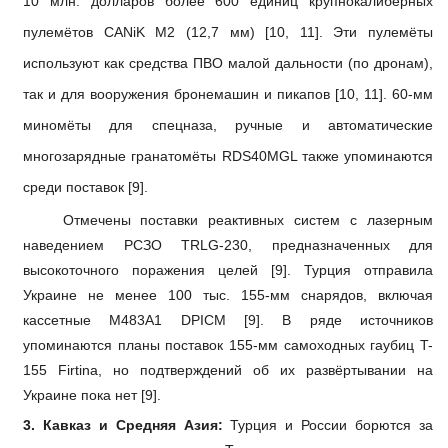
10 млн. долларов более 600 единиц крупнокалиберных
пулемётов CANiK M2 (12,7 мм) [10, 11]. Эти пулемёты
используют как средства ПВО малой дальности (по дронам),
так и для вооружения бронемашин и пикапов [10, 11]. 60-мм
миномёты для спецназа, ручные и автоматические
многозарядные гранатомёты RDS40MGL также упоминаются
среди поставок [9].
Отмечены поставки реактивных систем с лазерным
наведением РСЗО TRLG‑230, предназначенных для
высокоточного поражения целей [9]. Турция отправила
Украине не менее 100 тыс. 155-мм снарядов, включая
кассетные M483A1 DPICM [9]. В ряде источников
упоминаются планы поставок 155-мм самоходных гаубиц T-
155 F
i
rtina, но подтверждений об их развёртывании на
Украине пока нет [9].
3. Кавказ и Средняя Азия:
Турция и России борются за