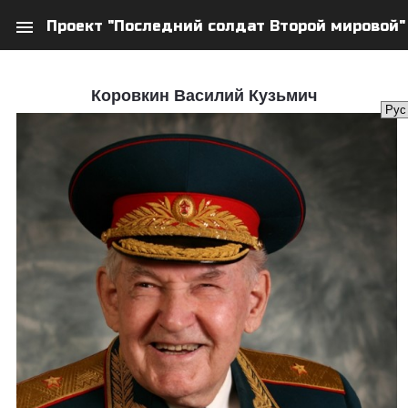
menu
Проект "Последний солдат Второй мировой"
search
person
Коровкин Василий Кузьмич