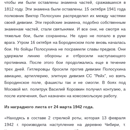
чтобы им были оставлены знамена частей, сражавшихся в
1812 году. Эти знамена были оставлены. 15 октября 1941 года
полковник Виктор Полосухин распределил их между частями
своей дивизии. Эти геройские знамена, подобно собственным
знаменам частей, стали святынями. И все они, не смотря на
тяжелые бои, были сохранены. Не одно не попало в руки
врага. Утром 16 октября на Бородинском поле вновь началась
бои. Но бойцы Полосухина не посрамили славы предков. Они
удержали линию обороны и отбросили наступающего
противника. После этого бои продолжались еще в течение
трех дней. Гитлеровцы бросили против дивизии Полосухина
авиацию, артиллерию, элитную дивизия СС "Рейх", но взять
Бородинское поле, фашисты так и не смогли. В боях под
Москвой мл. политрук Василий Коровкин получил контузию, а
после излечения, был назначен на комсомольскую работу.
Из наградного листа от 24 марта 1942 года.
«Находясь в составе 2 стрелкой роты, которая 13 февраля
1942 г. производила наступление на деревню Чибири, т.