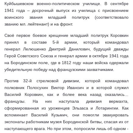
Куйбышевском военно-политическом училище. В сентябре
1941 года – досрочный выпуск из училища с присвоением
воинского звания младший политрук (соответствовало
званию
мл. лейтенант) и на фронт.
Своё первое боевое крещение младший политрук Коровкин
принял в составе 5-й армии, который командовал
генерал Лелюшенко Дмитрий Данилович, будущий дважды
Герой Советского Союза и генерал армии в октябре 1941 года
на Бородинском поле, где в 1812 году наши войска одержали
убедительную победу над французскими захватчиками.
Против 32-й стрелковой дивизии, которой командовал
полковник Полосухин Виктор Иваноич и в которой служил
Василий Коровкин, как и более века назад оказались…
французы. На них наступала дивизия вермахта,
сформированная из уроженцев Эльзаса и Лотарингии. Как
вспоминает Василий Кузьмич, они помогли эвакуировать
экспонаты работникам музея Бородинской битвы, спасая их от
наступающего врага. Но при этом, попросили лишь об одном -