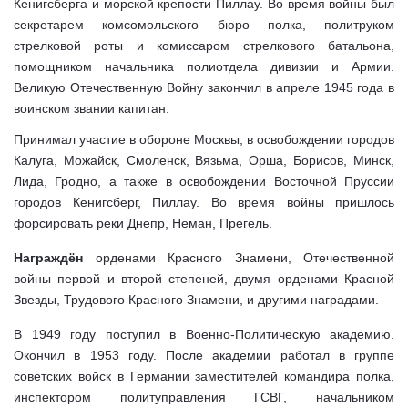
Кенигсберга и морской крепости Пиллау. Во время войны был
секретарем комсомольского бюро полка, политруком
стрелковой роты и комиссаром стрелкового батальона,
помощником начальника полиотдела дивизии и Армии.
Великую Отечественную Войну закончил в апреле 1945 года в
воинском звании капитан.
Принимал участие в обороне Москвы, в освобождении городов
Калуга, Можайск, Смоленск, Вязьма, Орша, Борисов, Минск,
Лида, Гродно, а также в освобождении Восточной Пруссии
городов Кенигсберг, Пиллау. Во время войны пришлось
форсировать реки Днепр, Неман, Прегель.
Награждён
орденами Красного Знамени, Отечественной
войны первой и второй степеней, двумя орденами Красной
Звезды, Трудового Красного Знамени, и другими наградами.
В 1949 году поступил в Военно-Политическую академию.
Окончил в 1953 году. После академии работал в группе
советских войск в Германии заместителей командира полка,
инспектором политуправления ГСВГ, начальником