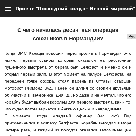
menu
Проект "Последний солдат Второй мировой"
search
person
С чего началась десантная операция
союзников в Нормандии?
Когда ВМС Канады подошли через пролив к Нормандии 6-го
июня, первым судном который оказался на расстоянии
пушечного выстрела от берега был Белфаст, и именно он и
открыл первый залп. В этот момент на палубе Белфаста, на
передней точке обзора, стоял парень из Оттавы, старший
моторист Реймонд Вуд. Ранее он шутил со своими друзьями
об участии в "вечеринке" Дня "Д", но даже и не мечтал, что его
корабль будет выбран королем для первого выстрела, как и то,
что судно потом вернется в Англию целым и невредимым.
С момента, когда младший офицер (мл. л-т.) Вуд
присоединился к экипажу Белфаста, корабль выходил в море
четыре раза, и каждый из походов оказался запоминающим