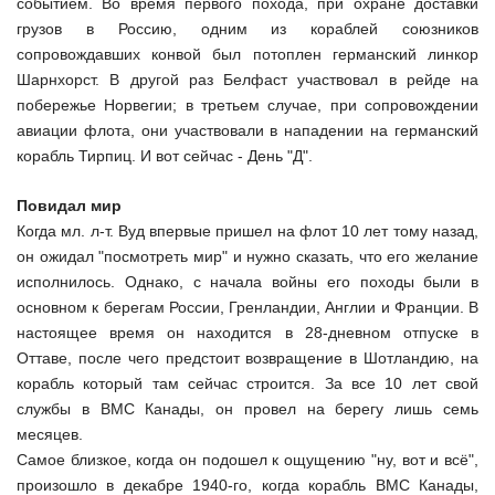
событием. Во время первого похода, при охране доставки
грузов в Россию, одним из кораблей союзников
сопровождавших конвой был потоплен германский линкор
Шарнхорст. В другой раз Белфаст участвовал в рейде на
побережье Норвегии; в третьем случае, при сопровождении
авиации флота, они участвовали в нападении на германский
корабль Тирпиц. И вот сейчас - День "Д".
Повидал мир
Когда мл. л-т. Вуд впервые пришел на флот 10 лет тому назад,
он ожидал "посмотреть мир" и нужно сказать, что его желание
исполнилось. Однако, с начала войны его походы были в
основном к берегам России, Гренландии, Англии и Франции. В
настоящее время он находится в 28-дневном отпуске в
Оттаве, после чего предстоит возвращение в Шотландию, на
корабль который там сейчас строится. За все 10 лет свой
службы в ВМС Канады, он провел на берегу лишь семь
месяцев.
Самое близкое, когда он подошел к ощущению "ну, вот и всё",
произошло в декабре 1940-го, когда корабль ВМС Канады,