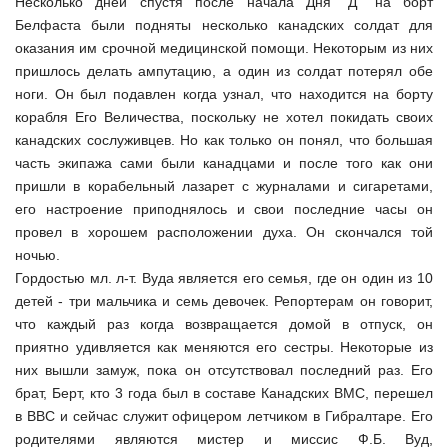
Несколько дней спустя после начала Дня "Д" на борт
Белфаста были подняты несколько канадских солдат для
оказания им срочной медицинской помощи. Некоторым из них
пришлось делать ампутацию, а один из солдат потерял обе
ноги. Он был подавлен когда узнал, что находится на борту
корабля Его Величества, поскольку не хотел покидать своих
канадских сослуживцев. Но как только он понял, что большая
часть экипажа сами были канадцами и после того как они
пришли в корабельный лазарет с журналами и сигаретами,
его настроение приподнялось и свои последние часы он
провел в хорошем расположении духа. Он скончался той
ночью.
Гордостью мл. л-т. Вуда является его семья, где он один из 10
детей - три мальчика и семь девочек. Репортерам он говорит,
что каждый раз когда возвращается домой в отпуск, он
приятно удивляется как меняются его сестры. Некоторые из
них вышли замуж, пока он отсутствовал последний раз. Его
брат, Берт, кто 3 года был в составе Канадских ВМС, перешел
в ВВС и сейчас служит офицером летчиком в Гибралтаре. Его
родителями являются мистер и миссис Ф.Б. Вуд,