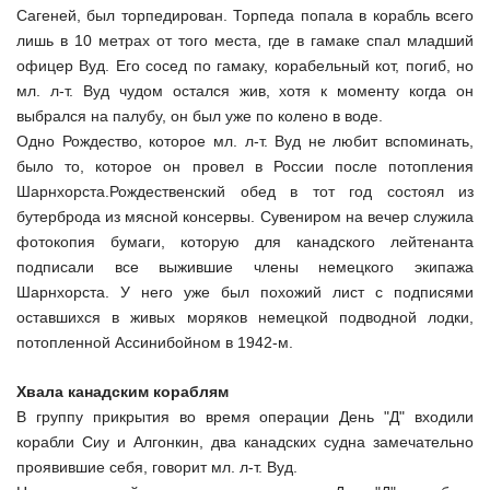
Сагеней, был торпедирован. Торпеда попала в корабль всего
лишь в 10 метрах от того места, где в гамаке спал младший
офицер Вуд. Его сосед по гамаку, корабельный кот, погиб, но
мл. л-т. Вуд чудом остался жив, хотя к моменту когда он
выбрался на палубу, он был уже по колено в воде.
Одно Рождество, которое мл. л-т. Вуд не любит вспоминать,
было то, которое он провел в России после потопления
Шарнхорста.Рождественский обед в тот год состоял из
бутерброда из мясной консервы. Сувениром на вечер служила
фотокопия бумаги, которую для канадского лейтенанта
подписали все выжившие члены немецкого экипажа
Шарнхорста. У него уже был похожий лист с подписями
оставшихся в живых моряков немецкой подводной лодки,
потопленной Ассинибойном в 1942-м.
Хвала канадским кораблям
В группу прикрытия во время операции День "Д" входили
корабли Сиу и Алгонкин, два канадских судна замечательно
проявившие себя, говорит мл. л-т. Вуд.